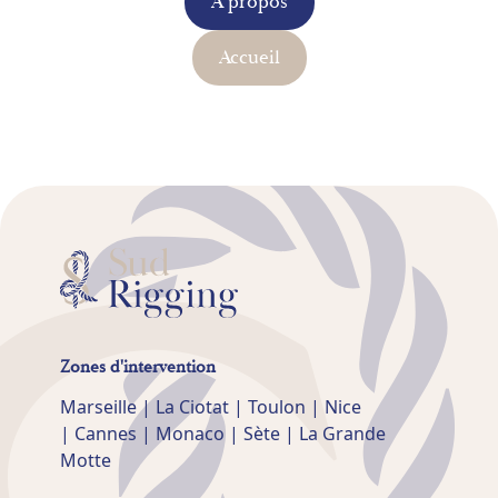
80
8-10
12-14
16-20
À propos
90
8-12
12-16
Accueil
100
10
12-16
125
10-14
14-18
150
12-16
16-20
175
14-18
18-22
200
14-20
18-22
225
16-22
20-24
Zones d'intervention
250
16-22
22-26
Marseille | La Ciotat | Toulon | Nice
| Cannes | Monaco | Sète | La Grande
Motte