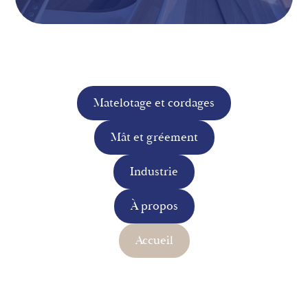
Matelotage et cordages
Mât et gréement
Industrie
À propos
Accueil