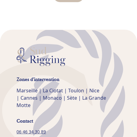
Zones d'intervention
Marseille | La Ciotat | Toulon | Nice
| Cannes | Monaco | Sète | La Grande
Motte
Contact
06 46 34 30 89