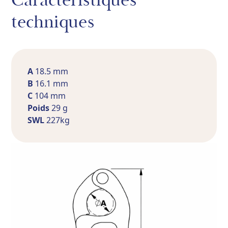
techniques
A
18.5 mm
B
16.1 mm
C
104 mm
Poids
29 g
SWL
227kg