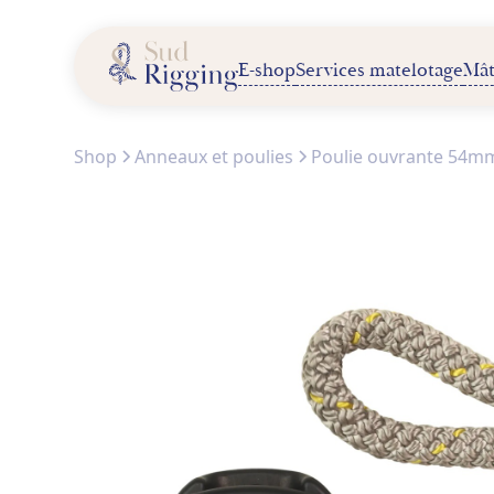
E-shop
Services matelotage
Mât
Shop
Anneaux et poulies
Poulie ouvrante 54mm