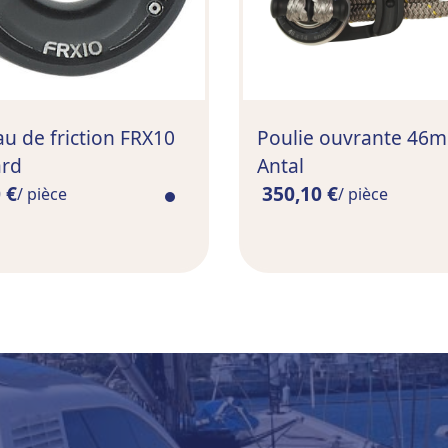
u de friction FRX10
Poulie ouvrante 46
ard
Antal
 €
350,10 €
/ pièce
/ pièce