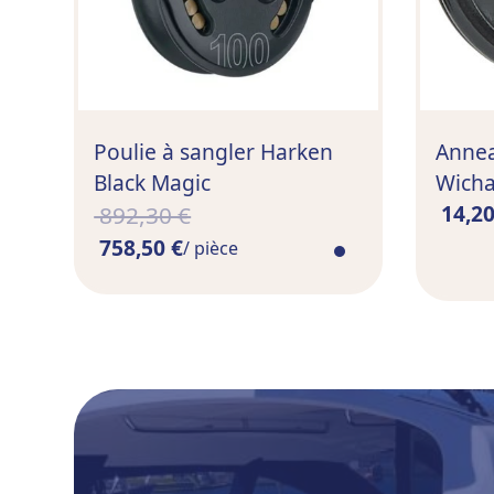
Poulie à sangler Harken
Annea
Black Magic
Wich
14,20
892,30 €
758,50 €
/ pièce