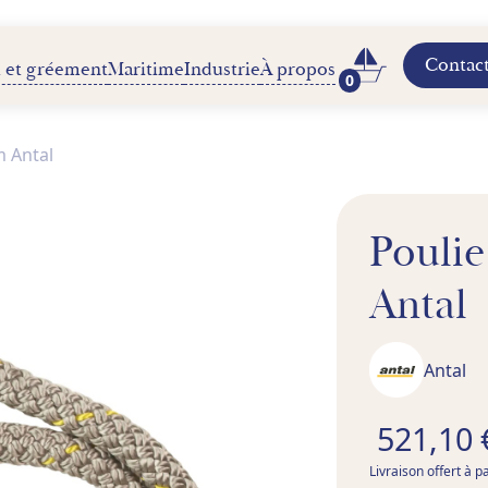
Contac
 et gréement
Maritime
Industrie
À propos
0
 Antal
Pouli
Antal
Antal
521,10 
Livraison offert à p