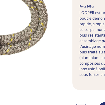
368
gr
Poids
LOOPER est un
boucle démon
rapide, simple
Le corps monob
plus résistante
assemblage par
L’usinage numé
puis traité au 
(aluminium sur
composites qui
inox usiné pol
sous fortes ch