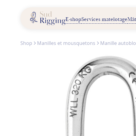
E-shop
Services matelotage
Mât
Shop
Manilles et mousquetons
Manille autob