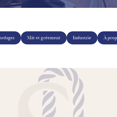
ordages
Mât et gréement
Industrie
À pro