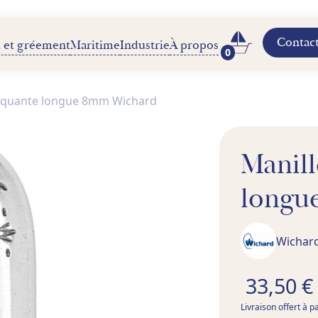
Contac
 et gréement
Maritime
Industrie
À propos
0
loquante longue 8mm Wichard
Manill
longu
Wichar
33,50 €
Livraison offert à p