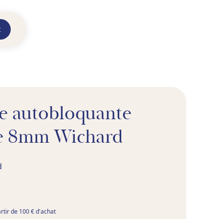
t
e autobloquante
e 8mm Wichard
d
artir de 100 € d'achat