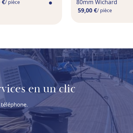
 €
80mm Wichard
/ pièce
59,00 €
/ pièce
vices en un clic
 téléphone.