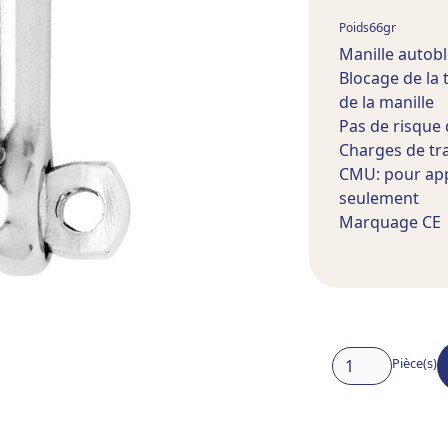
66
gr
Poids
Manille autob
Blocage de la 
de la manille
Pas de risque 
Charges de tr
CMU: pour appli
seulement
Marquage CE
Pièce(s)